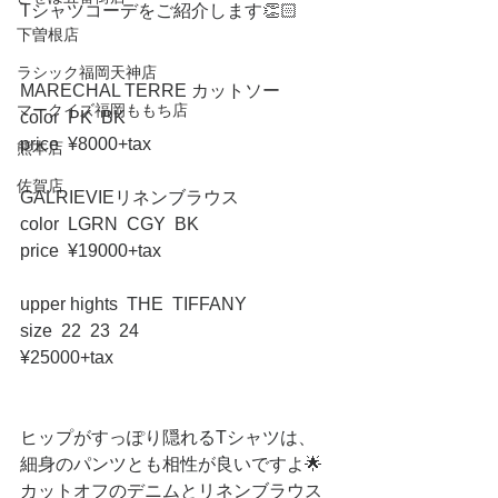
Tシャツコーデをご紹介します👏🏻
下曽根店
ラシック福岡天神店
MARECHAL TERRE カットソー
マークイズ福岡ももち店
color  PK  BK
price  ¥8000+tax
熊本店
佐賀店
GALRIEVIEリネンブラウス
color  LGRN  CGY  BK
price  ¥19000+tax
upper hights  THE  TIFFANY
size  22  23  24
¥25000+tax
ヒップがすっぽり隠れるTシャツは、
細身のパンツとも相性が良いですよ🌟
カットオフのデニムとリネンブラウス