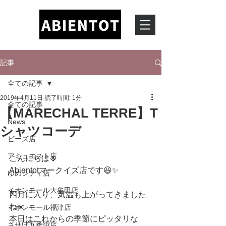
記事
全ての記事
2019年4月11日
読了時間: 1分
全ての記事
【MARECHAL TERRE】T
News
シャツコーデ
ビーズ店
アミュエスト店
こんにちは🌷
Abientotマークイズ店です😆✨
ゆめシティ店
イオンモール大牟田店
四月に入り、気温も上がってきました
ね☀️
イオンモール福津店
本日はこれからの季節にピッタリな
させぼ五番街店