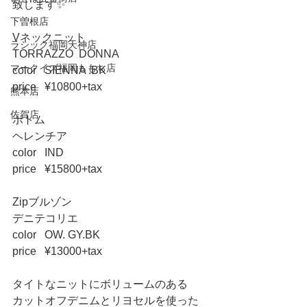
致します✨
下曽根店
Vネックニット 
ラシック福岡天神店
TORRAZZO  DONNA
マークイズ福岡ももち店
color   SIENNA .BK
price   ¥10800+tax
熊本店
佐賀店
ボトム
ヘレンチア
color   IND
price   ¥15800+tax
Zipブルゾン
デニテコリエ
color   OW. GY.BK
price   ¥13000+tax
タイトなニットにボリュームのある
カットオフデニムとリヨセルを使った