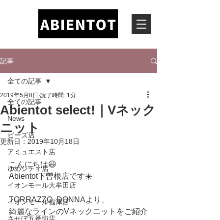
記事
全ての記事
2019年5月8日
読了時間: 1分
全ての記事
Abientot select!｜Vネック
News
ニット
ビーズ店
更新日：
2019年10月18日
アミュエスト店
こんにちは😃
ゆめシティ店
Abientot下曽根店です☀️
イオンモール大牟田店
TORRAZZO  DONNAより、
イオンモール福津店
綺麗なラインのVネックニットをご紹介
させぼ五番街店