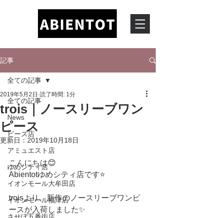
記事
全ての記事
2019年5月2日
読了時間: 1分
全ての記事
trois｜ノースリーブワン
News
ピース
ビーズ店
更新日：
2019年10月18日
アミュエスト店
こんにちは😊
ゆめシティ店
Abientotゆめシティ店です⭐️
イオンモール大牟田店
troisより、新作のノースリーブワンピ
イオンモール福津店
ースが入荷しました✨
させぼ五番街店