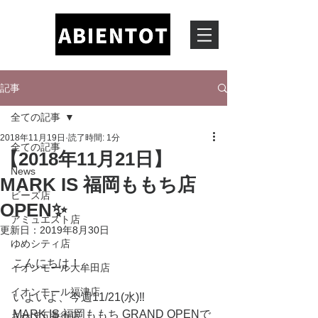
記事
全ての記事
2018年11月19日
読了時間: 1分
全ての記事
【2018年11月21日】
News
MARK IS 福岡ももち店
ビーズ店
OPEN✨
アミュエスト店
更新日：
2019年8月30日
ゆめシティ店
こんにちは！
イオンモール大牟田店
イオンモール福津店
いよいよ、今週11/21(水)‼️
MARK IS 福岡ももち GRAND OPENで
させぼ五番街店