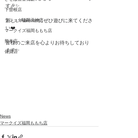
す🎉✨
下曽根店
ラシック福岡天神店
新しいAbientotにぜひ遊びに来てくださ
い❤️
マークイズ福岡ももち店
熊本店
皆様のご来店を心よりお待ちしており
ます✨
佐賀店
News
マークイズ福岡ももち店