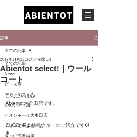
記事
全ての記事
2019年11月28日
読了時間: 1分
全ての記事
Abientot select!｜ウール
News
コート
ビーズ店
アミュエスト店
こんにちは😃
Abientot大牟田店です。
ゆめシティ店
イオンモール大牟田店
CLOCHEよりアウターのご紹介です🧥
イオンモール福津店
❄️
させぼ五番街店