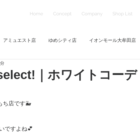
Home
Concept
Company
Shop List
アミュエスト店
ゆめシティ店
イオンモール大牟田店
1分
番街店
下曽根店
ラシック福岡天神店
マークイズ福
t select!｜ホワイトコーデ
ももち店です🐳
いですよね💕