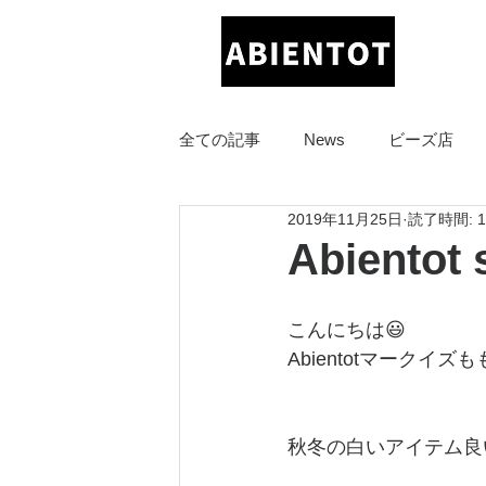
全ての記事
News
ビーズ店
2019年11月25日
読了時間: 
イオンモール福津店
させぼ五
Abiento
佐賀店
こんにちは😃
Abientotマークイズ
秋冬の白いアイテム良