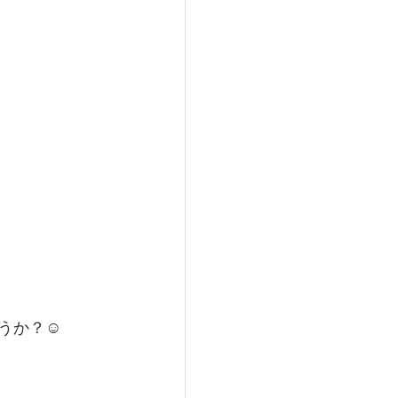
うか？☺️