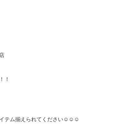
店
！！！
テム揃えられてください☺️☺️☺️