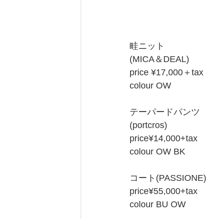
畦ニット
(MICA＆DEAL)
price ¥17,000＋tax
colour OW
テーパードパンツ
(portcros)
price¥14,000+tax
colour OW BK
コート(PASSIONE)
price¥55,000+tax
colour BU OW