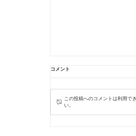
コメント
この投稿へのコメントは利用で
い。
Abientot original item!｜バ
ンドカラーブラウス