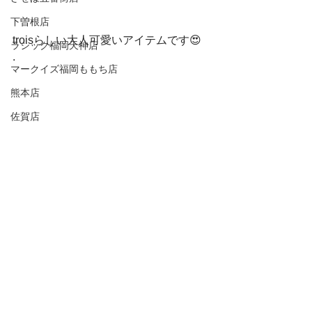
下曽根店
troisらしい大人可愛いアイテムです😍
ラシック福岡天神店
.
マークイズ福岡ももち店
熊本店
佐賀店