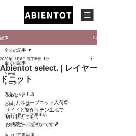
記事
全ての記事
2020年11月6日
読了時間: 1分
全ての記事
Abientot select. | レイヤー
News
ドニット
ビーズ店
アミュエスト店
troisより
バナナスリーブニット入荷😊
ゆめシティ店
サイドと裾がサテン生地で
イオンモール大牟田店
切り替えてあり
お洒落なデザインです💕
イオンモール福津店
.
させぼ五番街店