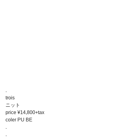
.
trois
ニット
price ¥14,800+tax
coler PU BE
.
.