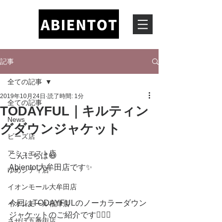
記事
全ての記事
2019年10月24日
読了時間: 1分
全ての記事
TODAYFUL｜キルティン
News
グダウンジャケット
ビーズ店
アミュエスト店
こんにちは😃
Abientot大牟田店です✨
ゆめシティ店
イオンモール大牟田店
今回はTODAYFULのノーカラーダウン
イオンモール福津店
ジャケットのご紹介です💁🏼‍♀️
させぼ五番街店