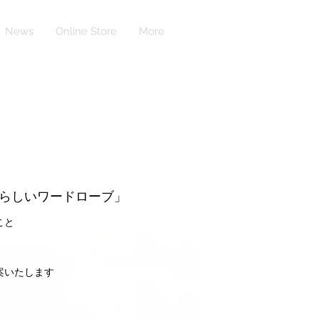
News
Online Store
More
らしいワードローブ」
こと
案いたします