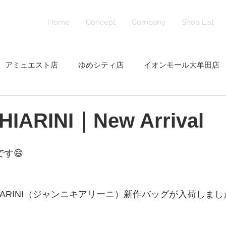
Home
Concept
Company
Shop List
アミュエスト店
ゆめシティ店
イオンモール大牟田店
番街店
下曽根店
ラシック福岡天神店
マークイズ福
HIARINI｜New Arrival
です😄
NI CHIARINI（ジャンニキアリーニ）新作バッグが入荷しま