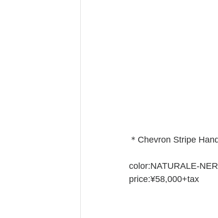
＊Chevron Stripe Han
color:NATURALE-NE
price:¥58,000+tax